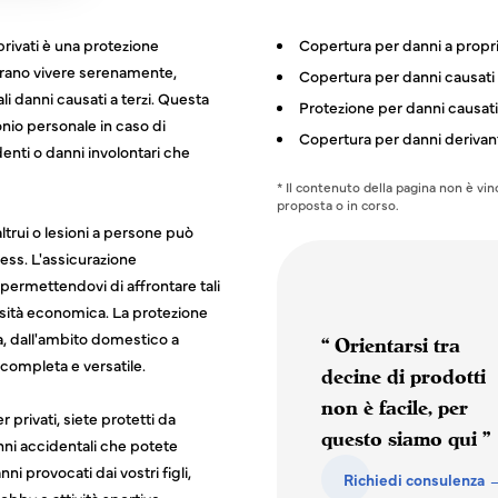
privati è una protezione
Copertura per danni a proprie
erano vivere serenamente,
Copertura per danni causati d
i danni causati a terzi. Questa
Protezione per danni causati
onio personale in caso di
Copertura per danni derivanti
denti o danni involontari che
* Il contenuto della pagina non è vin
proposta o in corso.
ltrui o lesioni a persone può
ress. L'assicurazione
permettendovi di affrontare tali
sità economica. La protezione
 desideri contattarci?
ta, dall'ambito domestico a
“ Orientarsi tra
 completa e versatile.
decine di prodotti
non è facile, per
 privati, siete protetti da
questo siamo qui ”
nni accidentali che potete
i provocati dai vostri figli,
Richiedi consulenza 