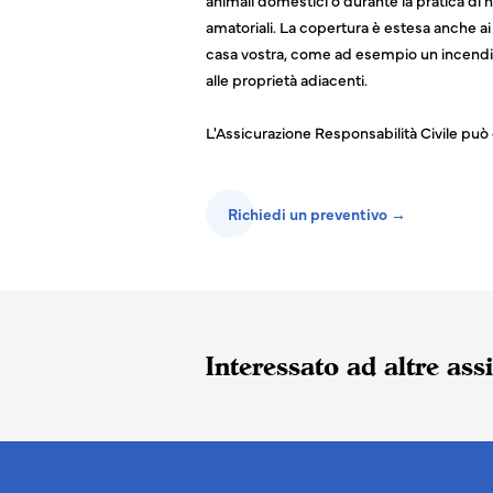
animali domestici o durante la pratica di h
amatoriali. La copertura è estesa anche a
casa vostra, come ad esempio un incendi
alle proprietà adiacenti.
L'Assicurazione Responsabilità Civile pu
Richiedi un preventivo →
Interessato ad altre ass