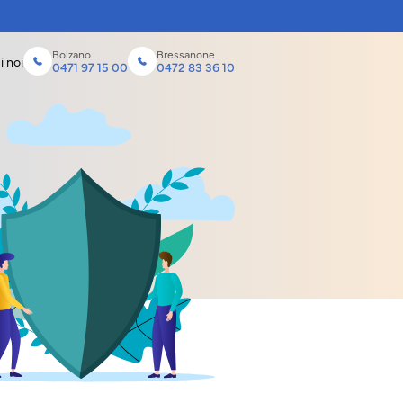
Bolzano
Bressanone
i noi
0471 97 15 00
0472 83 36 10