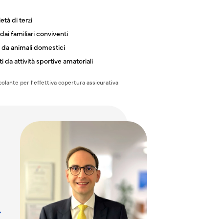
tà di terzi
ai familiari conviventi
 da animali domestici
 da attività sportive amatoriali
colante per l'effettiva copertura assicurativa
→