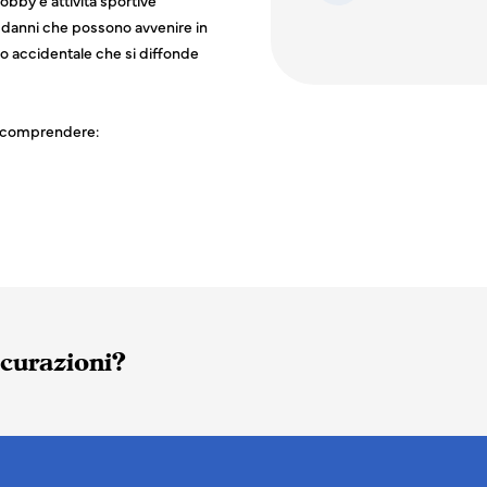
obby e attività sportive
i danni che possono avvenire in
Via telefono
Via email
Via modulo on
o accidentale che si diffonde
ò comprendere:
icurazioni?